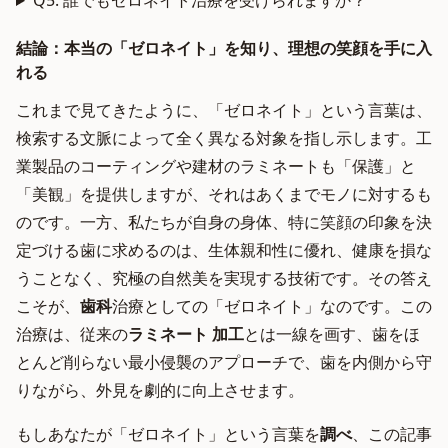
Q5: 誰でもゼロネイト治療を受けられますか？
結論：本当の「ゼロネイト」を知り、理想の笑顔を手に入
れる
これまで見てきたように、「ゼロネイト」という言葉は、
検索する文脈によって全く異なる対象を指し示します。工
業製品のコーティングや建材のラミネートも「保護」と
「美観」を提供しますが、それはあくまでモノに対するも
のです。一方、私たちが自身の身体、特に笑顔の印象を決
定づける歯に求めるのは、生体親和性に優れ、健康を損な
うことなく、究極の自然美を実現する技術です。その答え
こそが、
歯科
治療としての「ゼロネイト」なのです。この
治療は、従来の
ラミネート 加工
とは一線を画す、歯をほ
とんど削らない最小侵襲のアプローチで、歯を内側から守
りながら、外見を劇的に向上させます。
もしあなたが「ゼロネイト」という言葉を
調べ
、この記事