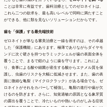
ことは非常に有益です。歯科治療としてのゼロネイトは、
これら二つの欲求を、最も高いレベルで同時に満たすこと
ができる、他に類を見ないソリューションだからです。
歯を「保護」する最先端技術
ゼロネイトが単なる審美治療と一線を画すのは、その卓越
した「保護機能」にあります。極薄でありながらダイヤモ
ンドに次ぐ硬さを持つセラミックシェルが歯の表面全体を
覆うことで、まるで鎧のように歯を守ります。これによ
り、食事による酸や細菌が産生する酸からエナメル質を保
護し、虫歯のリスクを大幅に低減させます。また、歯の表
面に微細な亀裂（マイクロクラック）がある場合でも、ゼ
ロネイトがそれをカバーして補強し、亀裂の進行や歯が欠
けるのを防ぎます。さらに、知覚過敏の原因となる象牙質
の露出を覆うことで、冷たいものや熱いものがしみる症状