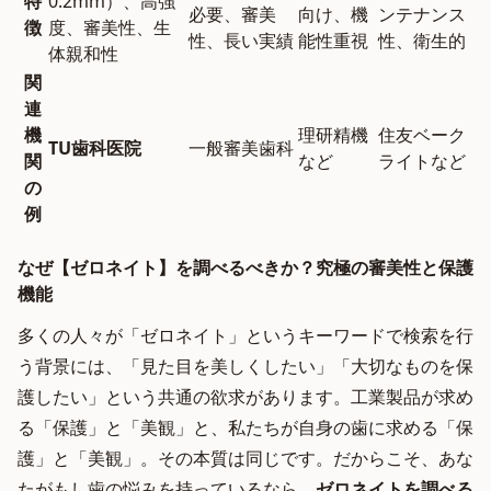
特
0.2mm）、高強
必要、審美
向け、機
ンテナンス
徴
度、審美性、生
性、長い実績
能性重視
性、衛生的
体親和性
関
連
機
理研精機
住友ベーク
TU歯科医院
一般審美歯科
関
など
ライトなど
の
例
なぜ【ゼロネイト】を調べるべきか？究極の審美性と保護
機能
多くの人々が「ゼロネイト」というキーワードで検索を行
う背景には、「見た目を美しくしたい」「大切なものを保
護したい」という共通の欲求があります。工業製品が求め
る「保護」と「美観」と、私たちが自身の歯に求める「保
護」と「美観」。その本質は同じです。だからこそ、あな
たがもし歯の悩みを持っているなら、
ゼロネイトを調べる