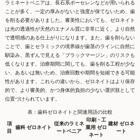
ラミネートベニアは、長石系ポーセレンなどが用いられる
ことが多く、一定の厚みがないと強度が保てないため、歯
を削る必要がありました。審美性においても、ゼロネイト
は光の透過性が天然のエナメル質に非常に近く、より自然
で透明感のある仕上がりになります。また、歯を削らない
ことで、歯とセラミックの境界線が歯茎のラインに自然に
馴染み、黒ずんで見える「ブラックマージン」のリスクも
低くなります。治療期間に関しても、歯を削る工程が少な
い、あるいは無いため、治療回数や期間を短縮できる可能
性があります。これらの違いから、ゼロネイトはより保存
的で、より審美的、かつ身体的負担の少ない選択肢として
位置づけられています。
表：歯科ゼロネイトと関連用語の比較
印刷・工
項
従来のラミネ
建材 ゼロネ
歯科 ゼロネイト
業用 ゼロ
目
ートベニア
ート
ネート