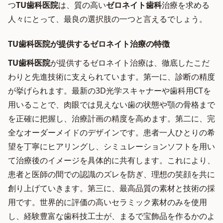
つ
TU歯科医院
は、質の高い
ゼロネイト歯科
治療を求める
人々にとって、最良の選択肢の一つと言えるでしょう。
TU歯科医院が提供するゼロネイト治療の特徴
TU歯科医院
が提供するゼロネイト治療は、徹底したこだ
わりと先進技術に支えられています。第一に、診断の精度
が挙げられます。最新の3D光学スキャナーや歯科用CTを
用いることで、肉眼では見えない歯の状態や顎の骨格まで
を正確に把握し、治療計画の精度を高めます。第二に、完
全なオーダーメイドのデザインです。患者一人ひとりの希
望を丁寧にヒアリングし、シミュレーションソフトを用い
て治療後のイメージを具体的に共有します。これにより、
患者と医師の間での認識のズレを防ぎ、理想の笑顔を共に
創り上げていきます。第三に、最高品質の素材と技術の採
用です。世界的に評価の高いセラミック素材のみを使用
し、経験豊富な歯科技工士が、まるで宝飾品を作るかのよ