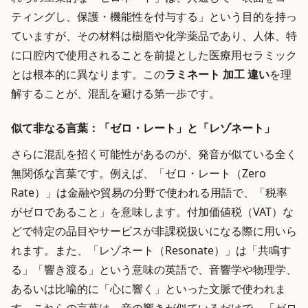
ティングし、保護・機能性を付与する」という目的を持っ
ていますが、その材料は樹脂や化学薬品であり、人体、特
に口腔内で使用されることを前提とした医療用セラミック
とは根本的に異なります。この
ラミネート 加工 違い
を理
解することが、混乱を避ける第一歩です。
似て非なる言葉：「ゼロ・レート」と「レゾネート」
さらに混乱を招く可能性があるのが、発音が似ている全く
無関係な言葉です。例えば、「ゼロ・レート（Zero
Rate）」は金融や貿易の分野で使われる用語で、「税率
がゼロであること」を意味します。付加価値税（VAT）な
どで特定の品目やサービスが非課税扱いになる際に用いら
れます。また、「レゾネート（Resonate）」は「共鳴す
る」「響き渡る」という意味の英語で、音響学や物理学、
あるいは比喩的に「心に響く」といった文脈で使われま