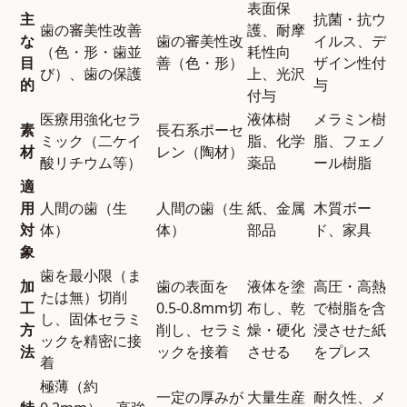
表面保
主
抗菌・抗ウ
歯の審美性改善
護、耐摩
な
歯の審美性改
イルス、デ
（色・形・歯並
耗性向
目
善（色・形）
ザイン性付
び）、歯の保護
上、光沢
的
与
付与
医療用強化セラ
液体樹
メラミン樹
素
長石系ポーセ
ミック（二ケイ
脂、化学
脂、フェノ
材
レン（陶材）
酸リチウム等）
薬品
ール樹脂
適
用
人間の歯（生
人間の歯（生
紙、金属
木質ボー
対
体）
体）
部品
ド、家具
象
歯を最小限（ま
加
歯の表面を
液体を塗
高圧・高熱
たは無）切削
工
0.5-0.8mm切
布し、乾
で樹脂を含
し、固体セラミ
方
削し、セラミ
燥・硬化
浸させた紙
ックを精密に接
法
ックを接着
させる
をプレス
着
極薄（約
一定の厚みが
大量生産
耐久性、メ