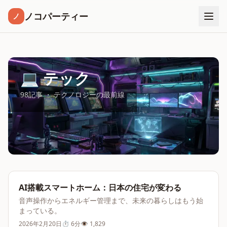
ノコパーティー
ノ
💻 テック
98記事 ・ テクノロジーの最前線
AI搭載スマートホーム：日本の住宅が変わる
音声操作からエネルギー管理まで、未来の暮らしはもう始
まっている。
2026年2月20日
⏱
6分
👁
1,829