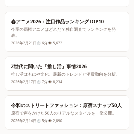
春アニメ2026：注目作品ランキングTOP10
今季の覇権アニメはどれだ？独自調査でランキングを発
表。
2026年2月21日
⏱
6分
👁
5,672
Z世代に聞いた「推し活」事情2026
推し活はもはや文化。最新のトレンドと消費動向を分析。
2026年2月17日
⏱
7分
👁
8,234
令和のストリートファッション：原宿スナップ50人
原宿で声をかけた50人のリアルなスタイルを一挙公開。
2026年2月14日
⏱
5分
👁
2,890