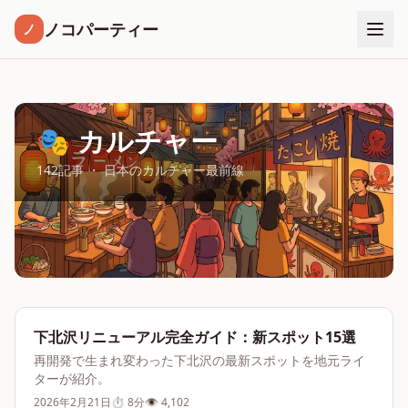
ノコパーティー
ノ
🎭 カルチャー
142記事 ・ 日本のカルチャー最前線
下北沢リニューアル完全ガイド：新スポット15選
再開発で生まれ変わった下北沢の最新スポットを地元ライ
ターが紹介。
2026年2月21日
⏱
8分
👁
4,102