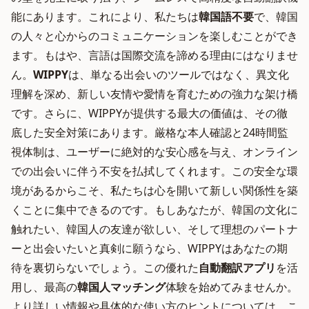
能にあります。これにより、私たちは
韓国語不要
で、韓国
の人々と心からのコミュニケーションを楽しむことができ
ます。もはや、言語は国際交流を諦める理由にはなりませ
ん。
WIPPY
は、単なる出会いのツールではなく、異文化
理解を深め、新しい友情や愛情を育むための強力な架け橋
です。さらに、WIPPYが提供する最大の価値は、その徹
底した安全対策にあります。厳格な本人確認と24時間監
視体制は、ユーザーに絶対的な安心感を与え、オンライン
での出会いに伴う不安を払拭してくれます。この安全な環
境があるからこそ、私たちは心を開いて新しい関係性を築
くことに集中できるのです。もしあなたが、韓国の文化に
触れたい、韓国人の友達が欲しい、そして理想のパートナ
ーと出会いたいと真剣に願うなら、WIPPYはあなたの期
待を裏切らないでしょう。この優れた
自動翻訳アプリ
を活
用し、最高の
韓国人マッチング
体験を始めてみませんか。
より詳しい情報や具体的な使い方のヒントについては、こ