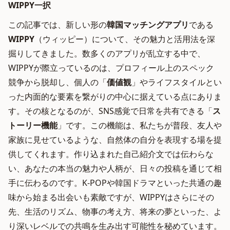
WIPPY一択
この記事では、新しい形の
韓国マッチングアプリ
である
WIPPY
（ウィッピー）について、その魅力と活用法を深
掘りしてきました。数多くのアプリが乱立する中で、
WIPPYが際立っているのは、プロフィール上のスペック
競争から脱却し、個人の「
価値観
」やライフスタイルとい
った内面的な要素を繋がりの中心に据えている点にありま
す。その核となるのが、SNS感覚で日常を共有できる「
ス
トーリー機能
」です。この機能は、私たちが普段、友人や
家族に見せているような、自然体の自分を表現する場を提
供してくれます。作り込まれた自己紹介文では伝わらな
い、あなたの本当の魅力や人柄が、日々の投稿を通じて相
手に伝わるのです。K-POPや韓国ドラマといった共通の趣
味から始まる出会いも素敵ですが、WIPPYはさらにその
先、生活のリズム、物事の考え方、将来の夢といった、よ
り深いレベルでの共鳴を生み出す可能性を秘めています。