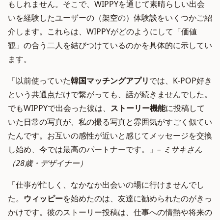
もしれません。そこで、WIPPYを通じて素晴らしい出会
いを経験したユーザーの（架空の）体験談をいくつかご紹
介します。これらは、WIPPYがどのようにして「価値
観」の合う二人を結びつけているのかを具体的に示してい
ます。
「以前使っていた
韓国マッチングアプリ
では、K-POP好き
という共通点だけで繋がっても、話が続きませんでした。
でもWIPPYで出会った彼は、
ストーリー機能
に投稿して
いた日常の写真が、私の撮る写真と雰囲気がすごく似てい
たんです。お互いの感性が近いと感じてメッセージを交換
し始め、今では最高のパートナーです。」
– ミサキさん
（28歳・デザイナー）
「仕事が忙しく、なかなか出会いの場に行けませんでし
た。
ウィッピー
を始めたのは、友達に勧められたのがきっ
かけです。彼のストーリー投稿は、仕事への情熱や将来の