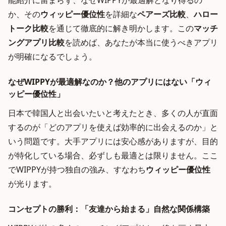
能紹介に留まらず、なぜWIPPYが最適解となり得るの
か、その
ウィッピー優位性
を詳細な
ペアーズ比較
、
ハロー
トーク比較
を通じて徹底的に解き明かします。この
マッチ
ングアプリ比較
を読めば、あなたが本当に使うべきアプリ
が明確になるでしょう。
なぜWIPPYが最適解なのか？他のアプリにはない「ウィ
ッピー優位性」
日本で韓国人と出会いたいと考えたとき、多くの人が直面
するのが「どのアプリを使えば効率的に出会えるのか」と
いう問題です。大手アプリには安心感がありますが、目的
が特化している場合、必ずしも最適とは限りません。ここ
でWIPPYが持つ独自の強み、すなわち
ウィッピー優位性
が光ります。
コンセプトの勝利：「友達から始まる」自然な関係構築