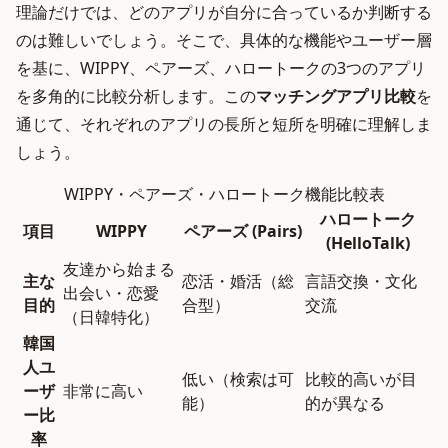
理論だけでは、どのアプリが自分に合っているか判断する
のは難しいでしょう。そこで、具体的な機能やユーザー層
を基に、WIPPY、ペアーズ、ハロートークの3つのアプリ
を多角的に比較分析します。この
マッチングアプリ比較
を
通じて、それぞれのアプリの長所と短所を明確に理解しま
しょう。
WIPPY・ペアーズ・ハロートーク機能比較表
ハロートーク
項目
WIPPY
ペアーズ (Pairs)
(HelloTalk)
友達から始まる
主な
恋活・婚活（総
言語交換・文化
出会い・恋愛
目的
合型）
交流
（日韓特化）
韓国
人ユ
低い（検索は可
比較的高いが目
ーザ
非常に高い
能）
的が異なる
ー比
率