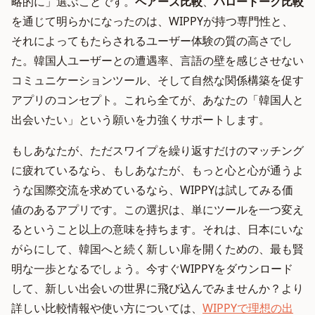
略的に」選ぶことです。
ペアーズ比較
、
ハロートーク比較
を通じて明らかになったのは、WIPPYが持つ専門性と、
それによってもたらされるユーザー体験の質の高さでし
た。韓国人ユーザーとの遭遇率、言語の壁を感じさせない
コミュニケーションツール、そして自然な関係構築を促す
アプリのコンセプト。これら全てが、あなたの「韓国人と
出会いたい」という願いを力強くサポートします。
もしあなたが、ただスワイプを繰り返すだけのマッチング
に疲れているなら、もしあなたが、もっと心と心が通うよ
うな国際交流を求めているなら、WIPPYは試してみる価
値のあるアプリです。この選択は、単にツールを一つ変え
るということ以上の意味を持ちます。それは、日本にいな
がらにして、韓国へと続く新しい扉を開くための、最も賢
明な一歩となるでしょう。今すぐWIPPYをダウンロード
して、新しい出会いの世界に飛び込んでみませんか？より
詳しい比較情報や使い方については、
WIPPYで理想の出