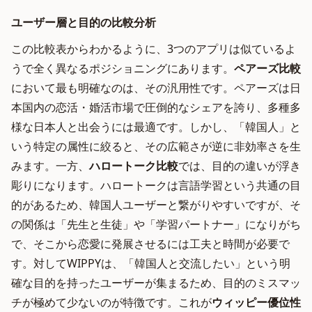
ユーザー層と目的の比較分析
この比較表からわかるように、3つのアプリは似ているよ
うで全く異なるポジショニングにあります。
ペアーズ比較
において最も明確なのは、その汎用性です。ペアーズは日
本国内の恋活・婚活市場で圧倒的なシェアを誇り、多種多
様な日本人と出会うには最適です。しかし、「韓国人」と
いう特定の属性に絞ると、その広範さが逆に非効率さを生
みます。一方、
ハロートーク比較
では、目的の違いが浮き
彫りになります。ハロートークは言語学習という共通の目
的があるため、韓国人ユーザーと繋がりやすいですが、そ
の関係は「先生と生徒」や「学習パートナー」になりがち
で、そこから恋愛に発展させるには工夫と時間が必要で
す。対してWIPPYは、「韓国人と交流したい」という明
確な目的を持ったユーザーが集まるため、目的のミスマッ
チが極めて少ないのが特徴です。これが
ウィッピー優位性