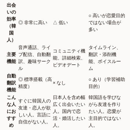
出会
いの
○ 高いが恋愛目的
効率
◎ 非常に高い
△ 低い
ではない場合が
（韓
多い
国
人）
音声通話、ライ
タイムライン、
コミュニティ機
主要
ブ配信、自動翻
翻訳・添削機
能、詳細検索、
機能
訳、趣味サーク
能、ボイスルー
ビデオデート
ル
ム
自動
◎ 標準搭載（高
○ あり（学習補助
翻訳
× なし
精度）
目的）
機能
こん
日本人を含め幅
韓国語を学びな
すぐに韓国人の
な人
広く出会いたい
がら友達を作り
友達・恋人が欲
にお
人。国内で恋
たい人。恋愛が
しい人。言語に
すす
活・婚活したい
主目的ではない
自信がない人。
め
人。
人。