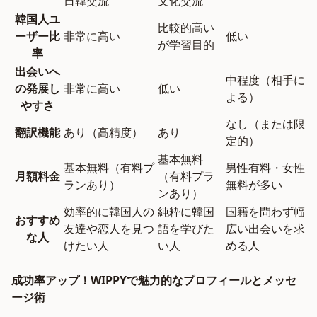
日韓交流
文化交流
韓国人ユ
比較的高い
ーザー比
非常に高い
低い
が学習目的
率
出会いへ
中程度（相手に
の発展し
非常に高い
低い
よる）
やすさ
なし（または限
翻訳機能
あり（高精度）
あり
定的）
基本無料
基本無料（有料プ
男性有料・女性
月額料金
（有料プラ
ランあり）
無料が多い
ンあり）
効率的に韓国人の
純粋に韓国
国籍を問わず幅
おすすめ
友達や恋人を見つ
語を学びた
広い出会いを求
な人
けたい人
い人
める人
成功率アップ！WIPPYで魅力的なプロフィールとメッセ
ージ術