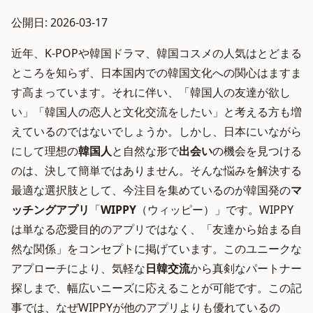
公開日: 2026-03-17
近年、K-POPや韓国ドラマ、韓国コスメの人気はとどまる
ところを知らず、日本国内での韓国文化への関心はますま
す高まっています。それに伴い、「韓国人の友達が欲し
い」「韓国人の恋人と文化交流をしたい」と考える方も増
えているのではないでしょうか。しかし、日本にいながら
にして理想の
韓国人
と自然な形で
出会い
の機会を見つける
のは、決して簡単ではありません。そんな悩みを解決する
最適な選択肢として、今注目を集めているのが韓国発の
マ
ッチングアプリ
「
WIPPY
（ウィッピー）」です。WIPPY
は単なる恋愛目的のアプリではなく、「友達から始まる自
然な関係」をコンセプトに掲げています。このユニークな
アプローチにより、気軽な
日韓交流
から真剣なパートナー
探しまで、幅広いニーズに応えることが可能です。この記
事では、なぜWIPPYが他のアプリよりも優れているの