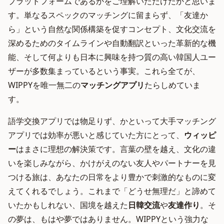
プラットフォームであるかをご理解いただけたかと思いま
す。単なるスペックのマッチングに留まらず、「友達か
ら」という自然な関係構築を促すコンセプト、文化交流を
深めるためのタイムラインや自動翻訳といった革新的な機
能、そして何よりも日本に興味を持つ質の高い韓国人ユー
ザーが多数集まっているという事実。これら全てが、
WIPPYを唯一無二の
マッチングアプリ
たらしめていま
す。
語学交換アプリでは物足りず、かといって大手マッチング
アプリでは効率が悪いと感じていた方にとって、
ウィッピ
ー
はまさに理想の解決策です。言葉の壁を越え、文化の違
いを楽しみながら、かけがえのない友人やパートナーを見
つける旅は、あなたの日常をより豊かで刺激的なものに変
えてくれるでしょう。これまで「どうせ無理だ」と諦めて
いたかもしれない、国境を越えた
日韓交流
や
友達作り
。そ
の夢は、もはや夢ではありません。WIPPYという強力な