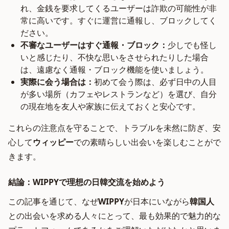
れ、金銭を要求してくるユーザーは詐欺の可能性が非
常に高いです。すぐに運営に通報し、ブロックしてく
ださい。
不審なユーザーはすぐ通報・ブロック：
少しでも怪し
いと感じたり、不快な思いをさせられたりした場合
は、遠慮なく通報・ブロック機能を使いましょう。
実際に会う場合は：
初めて会う際は、必ず日中の人目
が多い場所（カフェやレストランなど）を選び、自分
の現在地を友人や家族に伝えておくと安心です。
これらの注意点を守ることで、トラブルを未然に防ぎ、安
心して
ウィッピー
での素晴らしい出会いを楽しむことがで
きます。
結論：WIPPYで理想の日韓交流を始めよう
この記事を通じて、なぜ
WIPPY
が日本にいながら
韓国人
との出会いを求める人々にとって、最も効果的で魅力的な