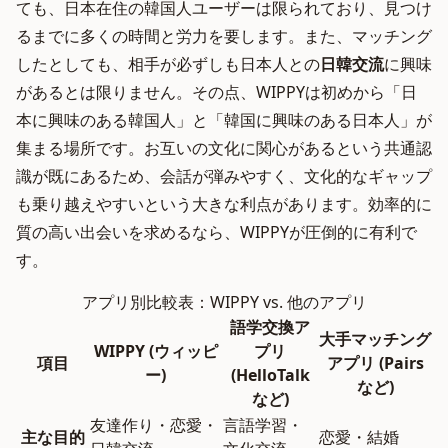
ても、日本在住の韓国人ユーザーは限られており、見つけ
るまでに多くの時間と労力を要します。また、マッチング
したとしても、相手が必ずしも日本人との
日韓交流
に興味
があるとは限りません。その点、WIPPYは初めから「日
本に興味のある韓国人」と「韓国に興味のある日本人」が
集まる場所です。お互いの文化に関心があるという共通認
識が既にあるため、会話が弾みやすく、文化的なギャップ
も乗り越えやすいという大きな利点があります。効率的に
質の高い出会いを求めるなら、WIPPYが圧倒的に有利で
す。
アプリ別比較表：WIPPY vs. 他のアプリ
語学交換ア
大手マッチング
WIPPY (ウィッピ
プリ
項目
アプリ (Pairs
ー)
(HelloTalk
など)
など)
友達作り・恋愛・
言語学習・
主な目的
恋愛・結婚