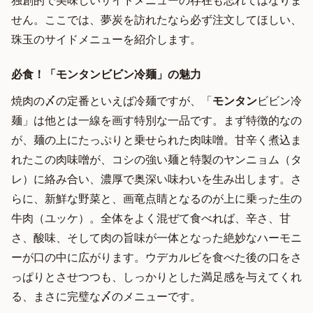
独創的で美味しいサイドメニューの存在も忘れてはなりま
せん。ここでは、夢炭を訪れたなら必ず注文してほしい、
珠玉のサイドメニューを紹介します。
必食！「モンタンビビン冷麺」の魅力
焼肉の〆の定番といえば冷麺ですが、「
モンタン
ビビン冷
麺」は他とは一線を画す特別な一品です。まず特徴的なの
が、麺の上にたっぷりと乗せられた肉味噌。甘辛く煮込ま
れたこの肉味噌が、コシの強い麺と特製のヤンニョム（タ
レ）に絡み合い、濃厚で奥深い味わいを生み出します。さ
らに、新鮮な野菜と、画竜点睛となるのが上に乗った生の
牛肉（ユッケ）。全体をよく混ぜて食べれば、辛さ、甘
さ、酸味、そして肉の旨味が一体となった絶妙なハーモニ
ーが口の中に広がります。ウデカルビを食べた後の口をさ
っぱりとさせつつも、しっかりとした満足感を与えてくれ
る、まさに完璧な〆のメニューです。