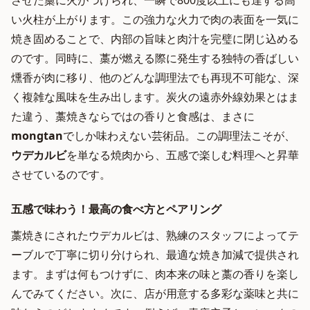
させた藁に火がつけられ、一瞬で800度以上にも達する高
い火柱が上がります。この強力な火力で肉の表面を一気に
焼き固めることで、内部の旨味と肉汁を完璧に閉じ込める
のです。同時に、藁が燃える際に発生する独特の香ばしい
燻香が肉に移り、他のどんな調理法でも再現不可能な、深
く複雑な風味を生み出します。炭火の遠赤外線効果とはま
た違う、藁焼きならではの香りと食感は、まさに
mongtan
でしか味わえない芸術品。この調理法こそが、
ウデカルビ
を単なる焼肉から、五感で楽しむ料理へと昇華
させているのです。
五感で味わう！最高の食べ方とペアリング
藁焼きにされたウデカルビは、熟練のスタッフによってテ
ーブルで丁寧に切り分けられ、最適な焼き加減で提供され
ます。まずは何もつけずに、肉本来の味と藁の香りを楽し
んでみてください。次に、店が用意する多彩な薬味と共に