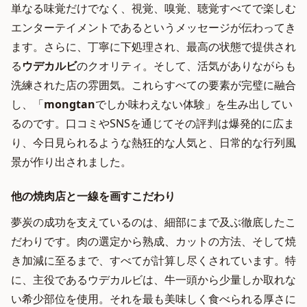
単なる味覚だけでなく、視覚、嗅覚、聴覚すべてで楽しむ
エンターテイメントであるというメッセージが伝わってき
ます。さらに、丁寧に下処理され、最高の状態で提供され
る
ウデカルビ
のクオリティ。そして、活気がありながらも
洗練された店の雰囲気。これらすべての要素が完璧に融合
し、「
mongtan
でしか味わえない体験」を生み出してい
るのです。口コミやSNSを通じてその評判は爆発的に広ま
り、今日見られるような熱狂的な人気と、日常的な行列風
景が作り出されました。
他の焼肉店と一線を画すこだわり
夢炭の成功を支えているのは、細部にまで及ぶ徹底したこ
だわりです。肉の選定から熟成、カットの方法、そして焼
き加減に至るまで、すべてが計算し尽くされています。特
に、主役であるウデカルビは、牛一頭から少量しか取れな
い希少部位を使用。それを最も美味しく食べられる厚さに