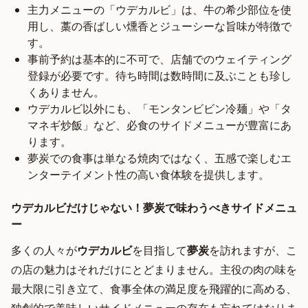
主力メニューの「ウデカルビ」は、牛の希少部位を使
用し、藁の香ばしい燻香とジューシーな旨味が特徴で
す。
事前予約は基本的に不可で、店舗でのウェイティング
登録が必要です。待ち時間は数時間に及ぶことも珍し
くありません。
ウデカルビ以外にも、「モンタンビビン冷麺」や「タ
マネギ炒飯」など、必食のサイドメニューが豊富にあ
ります。
夢炭での食事は単なる焼肉ではなく、五感で楽しむエ
ンターテイメント性の高い食体験を提供します。
ウデカルビだけじゃない！夢炭で味わうべきサイドメニュ
ー
多くの人々が
ウデカルビ
を目指して
夢炭
を訪れますが、こ
の店の魅力はそれだけにとどまりません。主役の肉の味を
最大限に引き立て、食事全体の満足度を飛躍的に高める、