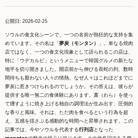
公開日: 2026-02-25
ソウルの食文化シーンで、一つの名前が熱狂的な支持を集
めています。その名は「
夢炭（モンタン）
」。単なる焼肉
店ではなく、一つの食文化現象として語られるこの店は、
特に「ウデカルビ」というメニューで韓国グルメの新たな
地平を切り開きました。開店前から伸びる長蛇の列、数時
間待ちも厭わない人々の情熱。なぜ人々はこれほどまでに
夢炭に惹きつけられるのでしょうか。その答えは、彼らが
提供する唯一無二の食体験にあります。藁（わら）を使っ
て燻すように焼き上げる独自の調理法が生み出す、圧倒的
な香りと風味。それは、ただ肉を食べるという行為を超
え、五感を揺さぶる感動的な時間へと昇華されます。この
記事では、今やソウルを代表する
行列店
となった