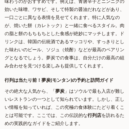
味わうのがおすすめです。例えば、青唐辛子とニンニクの
効いた味噌、ワサビ、そして特製の醤油だれなどがあり、
一口ごとに異なる表情を見せてくれます。特に人気なの
が、焼いた餅（カレトック）と一緒に食べるスタイル。肉
の脂と餅のもちもちとした食感が絶妙にマッチします。ド
リンクは、韓国の伝統酒であるマッコリや、すっきりとし
た味わいのビール、ソジュ（焼酎）などが最高のペアリン
グとなるでしょう。夢炭での食事は、自分だけの最高の組
み合わせを見つける楽しみも提供してくれます。
行列は当たり前！夢炭(モンタン)の予約と訪問ガイド
その絶大な人気から、「
夢炭
」はソウルで最も入店が難し
いレストランの一つとして知られています。しかし、正し
い情報を知っていれば、この究極の食体験にたどり着くこ
とは可能です。ここでは、この伝説的な
行列店
を訪れるた
めの実践的なガイドをご紹介します。