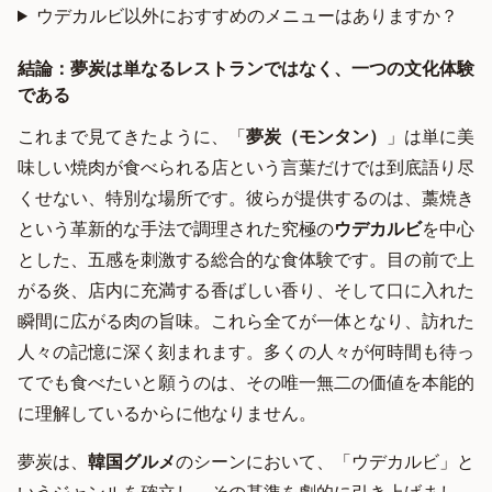
ウデカルビ以外におすすめのメニューはありますか？
結論：夢炭は単なるレストランではなく、一つの文化体験
である
これまで見てきたように、「
夢炭（モンタン）
」は単に美
味しい焼肉が食べられる店という言葉だけでは到底語り尽
くせない、特別な場所です。彼らが提供するのは、藁焼き
という革新的な手法で調理された究極の
ウデカルビ
を中心
とした、五感を刺激する総合的な食体験です。目の前で上
がる炎、店内に充満する香ばしい香り、そして口に入れた
瞬間に広がる肉の旨味。これら全てが一体となり、訪れた
人々の記憶に深く刻まれます。多くの人々が何時間も待っ
てでも食べたいと願うのは、その唯一無二の価値を本能的
に理解しているからに他なりません。
夢炭は、
韓国グルメ
のシーンにおいて、「ウデカルビ」と