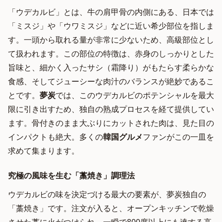
「ウデカルビ」とは、牛の肩甲骨の内側にある、日本では
「ミスジ」や「ウワミスジ」などに近い希少部位を指しま
す。一頭から取れる量が非常に少ないため、高級部位とし
て扱われます。この部位の特徴は、赤身のしっかりとした
旨味と、細かく入ったサシ（霜降り）がもたらす柔らかな
食感、そしてジューシーな肉汁のバランスが絶妙であるこ
とです。
夢炭
では、このウデカルビのポテンシャルを最大
限に引き出すため、独自の熟成プロセスを経て提供してい
ます。骨付きのまま大ぶりにカットされた肉は、見た目の
インパクトも絶大。多くの
韓国グルメ
ファンがこの一皿を
求めて集まります。
究極の風味を生む「藁焼き」調理法
ウデカルビの味を決定づける最大の要素が、夢炭独自の
「藁焼き」です。注文が入ると、オープンキッチンで乾燥