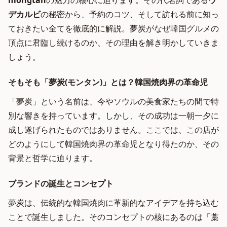
mongtan
の魅力の核心に迫ります。その代名詞である
ウ
デカルビ
の秘密から、予約のコツ、そして訪れる前に知っ
ておきたい全てを徹底的に解説。夢炭がなぜ韓国グルメの
頂点に君臨し続けるのか、その理由を解き明かしていきま
しょう。
そもそも「夢炭(モンタン)」とは？韓国焼肉界の革命児
「夢炭」という名前は、今やソウルの美食家たちの間で特
別な響きを持っています。しかし、その成功は一朝一夕に
成し遂げられたものではありません。ここでは、この店が
どのようにして韓国焼肉界の革命児となり得たのか、その
背景と哲学に迫ります。
ブランドの誕生とコンセプト
夢炭は、伝統的な韓国焼肉に革新的なアイデアを持ち込む
ことで誕生しました。そのコンセプトの核にあるのは「藁