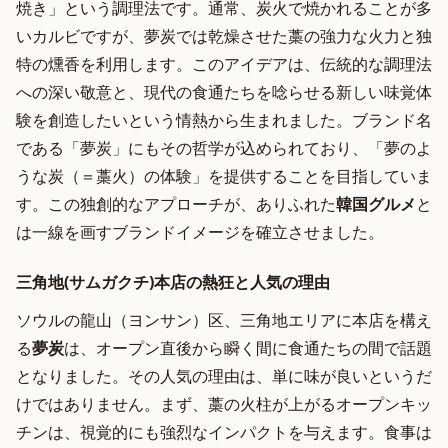
焼き」という調理法です。通常、炭火で焼かれることが多
いカルビですが、夢炭では乾燥させた藁の強力な火力と独
特の燻香を利用します。このアイデアは、伝統的な調理法
への深い敬意と、現代の食通たちを唸らせる新しい味覚体
験を創造したいという情熱から生まれました。ブランド名
である「夢炭」にもその哲学が込められており、「夢のよ
うな炭（＝藁火）の体験」を提供することを目指していま
す。この独創的なアプローチが、ありふれた
韓国グルメ
と
は一線を画すブランドイメージを確立させました。
三角地(サムガクチ)本店の熱狂と人気の理由
ソウルの龍山（ヨンサン）区、三角地エリアに本店を構え
る
夢炭
は、オープン直後から瞬く間に食通たちの間で話題
となりました。その人気の理由は、単に味が良いというだ
けではありません。まず、藁の火柱が上がるオープンキッ
チンは、視覚的にも強烈なインパクトを与えます。食事は