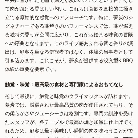
中央に置かれた七輪で燃える炭のパチパチという音、そし
て肉が焼ける香ばしい匂い。これらは食欲を直接的に掻き
立てる原始的な感覚へのアプローチです。特に、夢炭のシ
グネチャーである藁焼きのパフォーマンスでは、藁が燃え
る独特の香りが空間に広がり、これから始まる味覚の冒険
への序曲となります。このライブ感あふれる音と香りの演
出は、顧客を単なる傍観者ではなく、体験の当事者として
引き込みます。これこそが、夢炭が提供する没入型K-BBQ
体験の重要な要素です。
触覚・味覚：最高級の食材と専門家によるおもてなし
そして最後に、触覚と味覚のクライマックスが訪れます。
夢炭では、厳選された最高品質の肉が使用されており、そ
の柔らかさやジューシーさは格別です。専門の訓練を受け
たスタッフが、各テーブルで最高の焼き加減に仕上げてく
れるため、顧客は最も美味しい瞬間の肉を味わうことがで