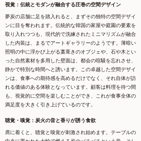
視覚：伝統とモダンが融合する圧巻の空間デザイン
夢炭の店舗に足を踏入れると、まずその独特の空間デザイ
ンに目を奪われます。伝統的な韓国の家屋や庭園の要素を
取り入れつつも、現代的で洗練されたミニマリズムが融合
した内装は、まるでアートギャラリーのようです。薄暗い
照明の中に浮かび上がる藁葺きのオブジェや、石や木とい
った自然素材を多用した壁面は、都会の喧騒を忘れさせ、
静かで特別な時間へと誘います。この卓越した空間デザイ
ンは、食事への期待感を高めるだけでなく、それ自体が訪
れる価値のある体験となっています。顧客は料理を待つ間
も、視覚的に空間を楽しむことができ、これが食事全体の
満足度を大きく引き上げているのです。
聴覚・嗅覚：炭火の音と香りが誘う食欲
席に着くと、聴覚と嗅覚が刺激され始めます。テーブルの