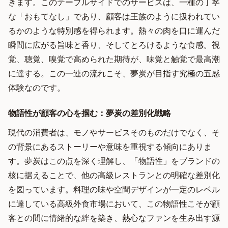
きます。このテーブルサイドでのサービスは、一種の丁寧
な「おもてなし」であり、顧客は王族のように扱われてい
るかのような特別感を得られます。熱々の肉を口に運んだ
瞬間に広がる旨味と香り、そしてとろけるような食感。視
覚、聴覚、嗅覚で高められた期待が、味覚と触覚で最高潮
に達する。この一連の流れこそ、夢炭が目指す究極の五感
体験なのです。
物語性が顧客の心を掴む：夢炭の差別化戦略
現代の消費者は、モノやサービスそのものだけでなく、そ
の背景にあるストーリーや意味を重視する傾向にありま
す。夢炭はこの点を深く理解し、「物語性」をブランドの
核に据えることで、他の高級レストランとの明確な差別化
を図っています。料理の味や空間デザインが一定のレベル
に達している高級外食市場において、この物語性こそが顧
客との間に情緒的な絆を築き、熱心なファンを生み出す源