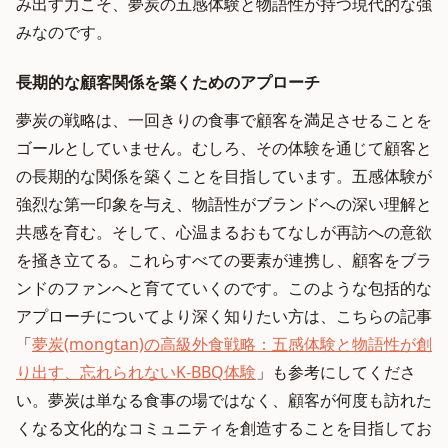
み出す力こそ、夢炭の五感体験と物語性が持つ現代的な強
みなのです。
長期的な顧客関係を築くためのアプローチ
夢炭の戦略は、一回きりの食事で顧客を満足させることを
ゴールとしていません。むしろ、その体験を通じて顧客と
の長期的な関係を築くことを目指しています。五感体験が
強烈な第一印象を与え、物語性がブランドへの深い理解と
共感を育む。そして、心温まるおもてなしが再訪への意欲
を掻き立てる。これらすべての要素が連携し、顧客をブラ
ンドのファンへと育てていくのです。このような包括的な
アプローチについてより深く知りたい方は、こちらの記事
「
夢炭(mongtan)の高級外食戦略：五感体験と物語性が創
り出す、忘れられないK-BBQ体験
」も参考にしてくださ
い。夢炭は単なる食事の場ではなく、顧客が何度も訪れた
くなる文化的なコミュニティを創造することを目指してお