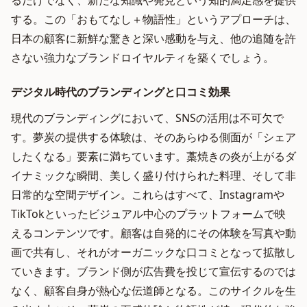
るだけでなく、新たな知識や発見という知的満足感を提供
する。この「おもてなし＋物語性」というアプローチは、
日本の顧客に新鮮な驚きと深い感動を与え、他の追随を許
さない強力なブランドロイヤルティを築くでしょう。
デジタル時代のブランディングと口コミ効果
現代のブランディングにおいて、SNSの活用は不可欠で
す。夢炭の提供する体験は、そのあらゆる側面が「シェア
したくなる」要素に満ちています。藁焼きの炎が上がるダ
イナミックな瞬間、美しく盛り付けられた料理、そして非
日常的な空間デザイン。これらはすべて、Instagramや
TikTokといったビジュアル中心のプラットフォームで映
えるコンテンツです。顧客は自発的にその体験を写真や動
画で共有し、それがオーガニックな口コミとなって拡散し
ていきます。ブランド側が広告費を投じて宣伝するのでは
なく、顧客自身が熱心な伝道師となる。このサイクルを生