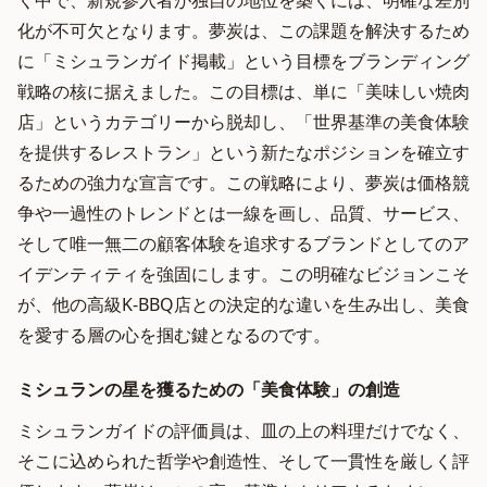
く中で、新規参入者が独自の地位を築くには、明確な差別
化が不可欠となります。夢炭は、この課題を解決するため
に「ミシュランガイド掲載」という目標をブランディング
戦略の核に据えました。この目標は、単に「美味しい焼肉
店」というカテゴリーから脱却し、「世界基準の美食体験
を提供するレストラン」という新たなポジションを確立す
るための強力な宣言です。この戦略により、夢炭は価格競
争や一過性のトレンドとは一線を画し、品質、サービス、
そして唯一無二の顧客体験を追求するブランドとしてのア
イデンティティを強固にします。この明確なビジョンこそ
が、他の高級K-BBQ店との決定的な違いを生み出し、美食
を愛する層の心を掴む鍵となるのです。
ミシュランの星を獲るための「美食体験」の創造
ミシュランガイドの評価員は、皿の上の料理だけでなく、
そこに込められた哲学や創造性、そして一貫性を厳しく評