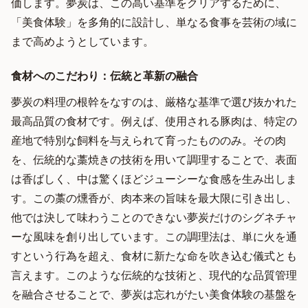
価します。夢炭は、この高い基準をクリアするために、
「美食体験」を多角的に設計し、単なる食事を芸術の域に
まで高めようとしています。
食材へのこだわり：伝統と革新の融合
夢炭の料理の根幹をなすのは、厳格な基準で選び抜かれた
最高品質の食材です。例えば、使用される豚肉は、特定の
産地で特別な飼料を与えられて育ったもののみ。その肉
を、伝統的な藁焼きの技術を用いて調理することで、表面
は香ばしく、中は驚くほどジューシーな食感を生み出しま
す。この藁の燻香が、肉本来の旨味を最大限に引き出し、
他では決して味わうことのできない夢炭だけのシグネチャ
ーな風味を創り出しています。この調理法は、単に火を通
すという行為を超え、食材に新たな命を吹き込む儀式とも
言えます。このような伝統的な技術と、現代的な品質管理
を融合させることで、夢炭は忘れがたい美食体験の基盤を