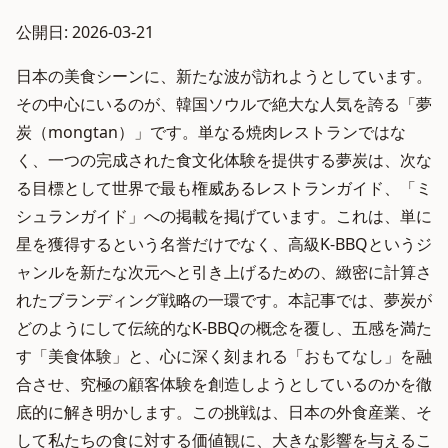
公開日: 2026-03-21
日本の美食シーンに、新たな波が訪れようとしています。
その中心にいるのが、韓国ソウルで絶大な人気を誇る「夢
炭（mongtan）」です。単なる焼肉レストランではな
く、一つの完成された食文化体験を提供する夢炭は、次な
る目標として世界で最も権威あるレストランガイド、「ミ
シュランガイド」への掲載を掲げています。これは、単に
星を獲得するという名誉だけでなく、高級K-BBQというジ
ャンルを新たな次元へと引き上げるための、緻密に計算さ
れたブランディング戦略の一環です。本記事では、夢炭が
どのようにして伝統的なK-BBQの概念を覆し、五感を満た
す「美食体験」と、心に深く刻まれる「おもてなし」を融
合させ、究極の顧客体験を創造しようとしているのかを徹
底的に解き明かします。この挑戦は、日本の外食産業、そ
して私たちの食に対する価値観に、大きな影響を与えるこ