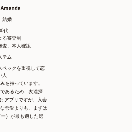
Amanda
、結婚
30代
よる審査制
審査、本人確認
ステム
スペックを重視して恋
い人
強みを持っています。
様であるため、友達探
向けアプリですが、入会
な恋愛よりも、まずは
ピー）
が最も適した選