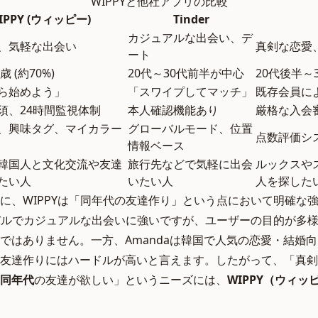
WIPPYと他社アプリの比較
IPPY (ウィッピー)
Tinder
カジュアルな出会い、デ
、気軽な出会い
真剣な恋愛
ート
歳 (約70%)
20代～30代前半が中心
20代後半～
ら始めよう」
「スワイプしてマッチ」
既存会員に
須、24時間監視体制
本人確認機能あり
厳格な入会
、興味タグ、マイカラー
グローバルモード、位置
点数評価シ
情報ベース
韓国人と文化交流や友達
旅行先などで気軽に出会
ルックスや
たい人
いたい人
人を探した
に、WIPPYは「同年代の友達作り」という点において明確な
ローバルでカジュアルな出会いに強いですが、ユーザーの目的が多
ではありません。一方、Amandaは韓国で人気の恋愛・結婚
友達作りにはハードルが高いと言えます。したがって、「真剣
同年代
の友達が欲しい」というニーズには、
WIPPY（ウィッ