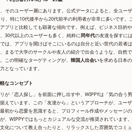
徴は、そのユーザー層にあります。公式データによると、全ユーザー
おり、特に10代後半から20代前半の利用者が非常に多いです。
アプリと比較しても顕著な傾向です。例えば、ビジネス目的や
、30代以上のユーザーも多く、純粋に
同年代
の友達を探すに
PYでは、アプリを開けばそこにいるのは自分と近い世代の若者
、まるで大学のサークルや友人の紹介で出会うような、自然で
。この明確なターゲティングが、
韓国人出会い
を求める日本の
力となっています。
軽なコンセプト
リが「恋人探し」を前面に押し出す中、WIPPYは「気の合う
据えています。この「友達から」というアプローチが、ユーザ
最初から恋愛を意識すると、プロフィール作成やメッセージの
が、WIPPYではもっとカジュアルな交流が推奨されています
文化について教え合ったりと、リラックスした雰囲気でコミュ