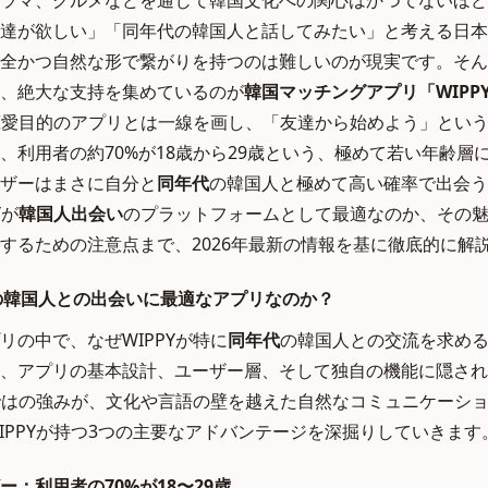
国ドラマ、グルメなどを通じて韓国文化への関心はかつてないほ
達が欲しい」「同年代の韓国人と話してみたい」と考える日本
全かつ自然な形で繋がりを持つのは難しいのが現実です。そん
、絶大な支持を集めているのが
韓国マッチングアプリ「WIPP
る恋愛目的のアプリとは一線を画し、「友達から始めよう」とい
、利用者の約70%が18歳から29歳という、極めて若い年齢層
ザーはまさに自分と
同年代
の韓国人と極めて高い確率で出会う
Yが
韓国人出会い
のプラットフォームとして最適なのか、その
するための注意点まで、2026年最新の情報を基に徹底的に解
代の韓国人との出会いに最適なアプリなのか？
リの中で、なぜWIPPYが特に
同年代
の韓国人との交流を求め
、アプリの基本設計、ユーザー層、そして独自の機能に隠され
らではの強みが、文化や言語の壁を越えた自然なコミュニケーシ
IPPYが持つ3つの主要なアドバンテージを深掘りしていきます
：利用者の70%が18〜29歳