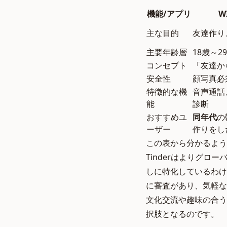
機能/アプリ
W
主な目的
友達作り
主要年齢層
18歳～29
コンセプト
「友達か
安全性
顔写真必
特徴的な機
音声通話
能
診断
おすすめユ
同年代
の
ーザー
作りをし
この表から分かるよう
Tinderはよりグ
しに特化しているわけ
に審査があり、気軽な
文化交流や趣味の合う
択肢となるのです。