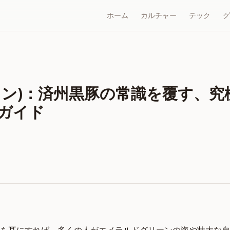
ホーム
カルチャー
テック
グ
タン)：済州黒豚の常識を覆す、究
験ガイド