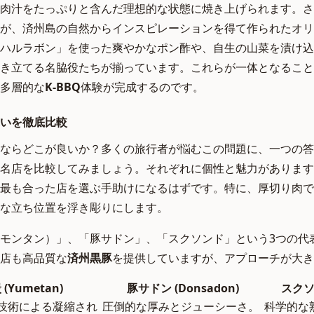
肉汁をたっぷりと含んだ理想的な状態に焼き上げられます。さ
が、済州島の自然からインスピレーションを得て作られたオリ
ハルラボン」を使った爽やかなポン酢や、自生の山菜を漬け込
き立てる名脇役たちが揃っています。これらが一体となること
多層的な
K-BBQ
体験が完成するのです。
いを徹底比較
ならどこが良いか？多くの旅行者が悩むこの問題に、一つの答
名店を比較してみましょう。それぞれに個性と魅力があります
最も合った店を選ぶ手助けになるはずです。特に、厚切り肉で
な立ち位置を浮き彫りにします。
モンタン）」、「豚サドン」、「スクソンド」という3つの代
店も高品質な
済州黒豚
を提供していますが、アプローチが大き
(Yumetan)
豚サドン (Donsadon)
スクソン
技術による凝縮され
圧倒的な厚みとジューシーさ。
科学的な