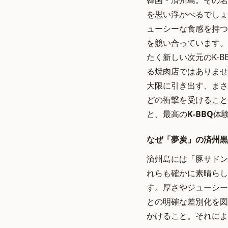
韓国・済州島。その名
を思い浮かべるでしょ
ューシーな食感を持つ
を競い合っています。
たく新しい次元のK-
る焼肉店ではありませ
大限に引き出す、まさ
どの衝撃を受けること
と、最高の
K-BBQ
体
なぜ「夢炭」の済州黒
済州島には「豚サドン
れらも確かに素晴らし
す。厚さやジューシー
との明確な差別化を図
かけること。それによ