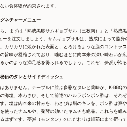
ない食体験が約束されます。
グネチャーメニュー
ら、まずは「熟成黒豚サムギョプサル（三枚肉）」と「熟成黒
ューを注文しましょう。サムギョプサルは、熟成によって脂身
。カリカリに焼かれた表面と、とろけるような脂のコントラス
の旨味が凝縮されており、噛むほどに肉本来の深い味わいが広
るかのような満足感を得られるでしょう。これぞ、夢炭が誇る
秘伝のタレとサイドディッシュ
はありません。テーブルに並ぶ多彩なタレと薬味が、K-BBQ
の海塩、本わさび、そして前述のハルラボンポン酢は、それぞ
す。塩は肉本来の甘みを、わさびは脂のキレを、ポン酢は爽や
を使ったナムルや、発酵の効いたキムチも絶品。これらを組み
るはずです。夢炭（モンタン）のこだわりは細部にまで宿って