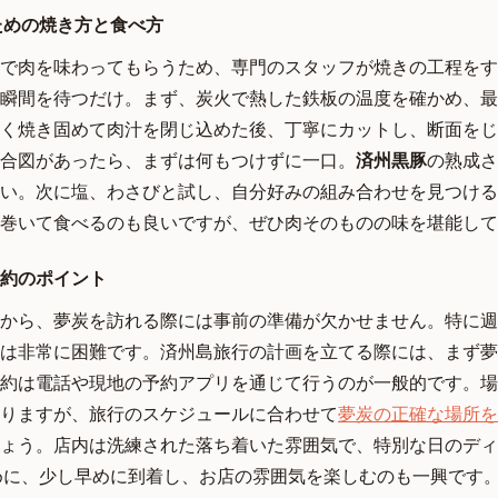
のための焼き方と食べ方
で肉を味わってもらうため、専門のスタッフが焼きの工程をす
瞬間を待つだけ。まず、炭火で熱した鉄板の温度を確かめ、最
く焼き固めて肉汁を閉じ込めた後、丁寧にカットし、断面をじ
合図があったら、まずは何もつけずに一口。
済州黒豚
の熟成さ
い。次に塩、わさびと試し、自分好みの組み合わせを見つける
巻いて食べるのも良いですが、ぜひ肉そのものの味を堪能して
約のポイント
から、夢炭を訪れる際には事前の準備が欠かせません。特に週
は非常に困難です。済州島旅行の計画を立てる際には、まず夢
約は電話や現地の予約アプリを通じて行うのが一般的です。場
りますが、旅行のスケジュールに合わせて
夢炭の正確な場所をG
ょう。店内は洗練された落ち着いた雰囲気で、特別な日のディ
めに、少し早めに到着し、お店の雰囲気を楽しむのも一興です