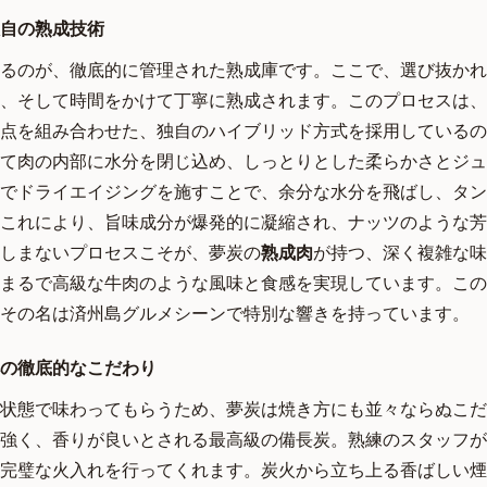
自の熟成技術
るのが、徹底的に管理された熟成庫です。ここで、選び抜かれ
、そして時間をかけて丁寧に熟成されます。このプロセスは、
点を組み合わせた、独自のハイブリッド方式を採用しているの
て肉の内部に水分を閉じ込め、しっとりとした柔らかさとジュ
でドライエイジングを施すことで、余分な水分を飛ばし、タン
これにより、旨味成分が爆発的に凝縮され、ナッツのような芳
しまないプロセスこそが、夢炭の
熟成肉
が持つ、深く複雑な味
まるで高級な牛肉のような風味と食感を実現しています。この
その名は済州島グルメシーンで特別な響きを持っています。
の徹底的なこだわり
状態で味わってもらうため、夢炭は焼き方にも並々ならぬこだ
強く、香りが良いとされる最高級の備長炭。熟練のスタッフが
完璧な火入れを行ってくれます。炭火から立ち上る香ばしい煙