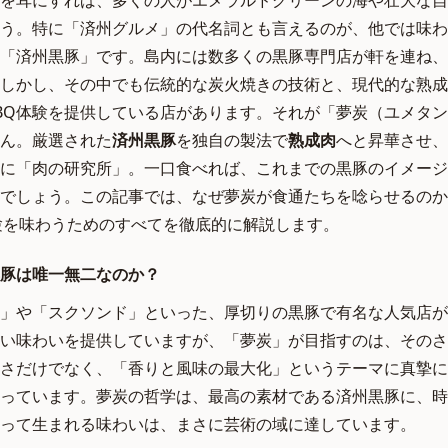
を耳にすれば、多くの人がエメラルドグリーンの海や壮大な自
う。特に「済州グルメ」の代名詞とも言えるのが、他では味わ
「済州黒豚」です。島内には数多くの黒豚専門店が軒を連ね、
しかし、その中でも伝統的な炭火焼きの技術と、現代的な熟成
BBQ体験を提供している店があります。それが「夢炭（ユメタ
ん。厳選された
済州黒豚
を独自の製法で
熟成肉
へと昇華させ、
に「肉の研究所」。一口食べれば、これまでの黒豚のイメージ
でしょう。この記事では、なぜ夢炭が食通たちを唸らせるのか
験を味わうためのすべてを徹底的に解説します。
豚は唯一無二なのか？
」や「スクソンド」といった、厚切りの黒豚で有名な人気店が
い味わいを提供していますが、「夢炭」が目指すのは、そのさ
さだけでなく、「香りと風味の最大化」というテーマに真摯に
っています。夢炭の哲学は、最高の素材である済州黒豚に、時
って生まれる味わいは、まさに芸術の域に達しています。