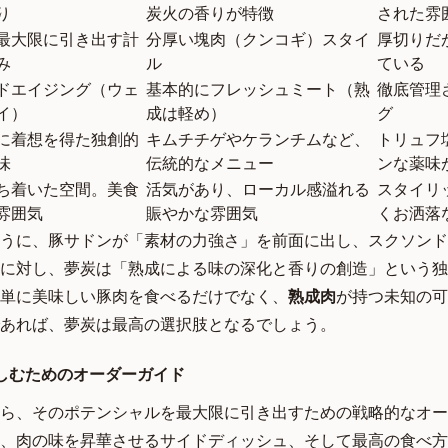
り
炭火の香りが特徴
された雰
最大限に引き出す計
分厚い塊肉（クンコギ）スタイ
厚切りだ
み
ル
ている
ドエイジング（ウェ
基本的にフレッシュミート（熟
徹底管理
イ）
成は軽め）
グ
に着想を得た独創的
キムチチゲやケランチムなど、
トリュフ
味
伝統的なメニュー
ンな薬味
ち着いた空間。美食
活気があり、ローカル感溢れる
スタイリ
雰囲気
賑やかな雰囲気
くお洒落
うに、豚サドンが「素材の力強さ」を前面に出し、スクソンド
に対し、夢炭は「熟成による味の深化と香りの創造」という独
単に美味しい豚肉を食べるだけでなく、
熟成肉
が持つ未知の可
あれば、夢炭は最高の選択肢となるでしょう。
楽しむためのオーダーガイド
ら、そのポテンシャルを最大限に引き出すための戦略的なオー
、肉の味を昇華させるサイドディッシュ、そして最高の食べ方