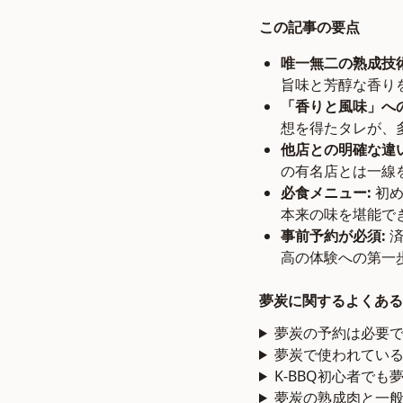
この記事の要点
唯一無二の熟成技術
旨味と芳醇な香り
「香りと風味」へ
想を得たタレが、
他店との明確な違い
の有名店とは一線
必食メニュー:
初め
本来の味を堪能で
事前予約が必須:
済
高の体験への第一
夢炭に関するよくある
夢炭の予約は必要
夢炭で使われてい
K-BBQ初心者で
夢炭の熟成肉と一