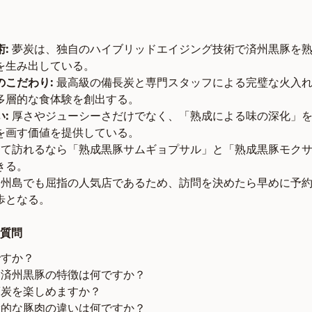
:
夢炭は、独自のハイブリッドエイジング技術で済州黒豚を熟
を生み出している。
のこだわり:
最高級の備長炭と専門スタッフによる完璧な火入れ
多層的な食体験を創出する。
:
厚さやジューシーさだけでなく、「熟成による味の深化」を
を画す価値を提供している。
て訪れるなら「熟成黒豚サムギョプサル」と「熟成黒豚モク
きる。
州島でも屈指の人気店であるため、訪問を決めたら早めに予
歩となる。
質問
ですか？
る済州黒豚の特徴は何ですか？
も夢炭を楽しめますか？
般的な豚肉の違いは何ですか？